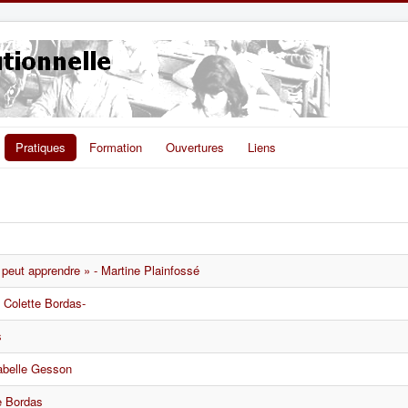
Pratiques
Formation
Ouvertures
Liens
n peut apprendre » - Martine Plainfossé
 Colette Bordas-
s
sabelle Gesson
e Bordas