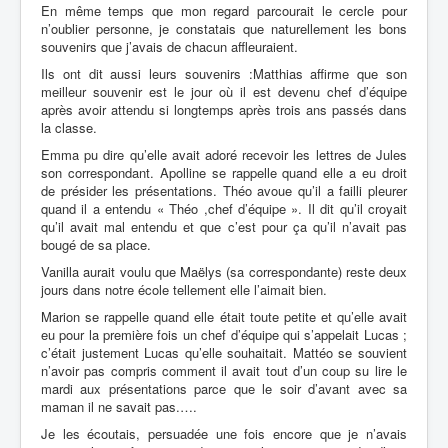
En même temps que mon regard parcourait le cercle pour
n’oublier personne, je constatais que naturellement les bons
souvenirs que j’avais de chacun affleuraient.
Ils ont dit aussi leurs souvenirs :Matthias affirme que son
meilleur souvenir est le jour où il est devenu chef d’équipe
après avoir attendu si longtemps après trois ans passés dans
la classe.
Emma pu dire qu’elle avait
adoré recevoir les lettres de Jules
son correspondant. Apolline se rappelle quand elle a eu droit
de présider les présentations. Théo avoue qu’il a failli pleurer
quand il a entendu « Théo ,chef d’équipe ». Il dit qu’il croyait
qu’il avait mal entendu et que c’est pour ça qu’il n’avait pas
bougé de sa place.
Vanilla aurait voulu que Maëlys (sa correspondante) reste deux
jours dans notre école tellement elle l’aimait bien.
Marion se rappelle quand elle était toute petite et qu’elle avait
eu pour la première fois un chef d’équipe qui s’appelait Lucas ;
c’était justement Lucas qu’elle souhaitait. Mattéo se souvient
n’avoir pas compris comment il avait tout d’un coup su lire le
mardi aux présentations parce que le soir d’avant avec sa
maman il ne savait pas.….
Je les écoutais, persuadée une fois encore que je n’avais