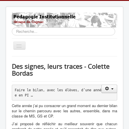
Rechercher
Basculer
la
navigation
Accueil
Des signes, leurs traces - Colette
Actualités
Bordas
Fondements
Pratiques
Faire le bilan, avec les élèves, d’une anné
e en PI …
Formation
Cette année j’ai pu consacrer un grand moment au dernier bilan
Ouvertures
sur le chemin parcouru avec les autres, ensemble, dans ma
classe de MS, GS et CP.
Liens
J’ai proposé de réfléchir au meilleur souvenir que chacun
garderait de cette année et qu’il acceptait de dire aux autres.