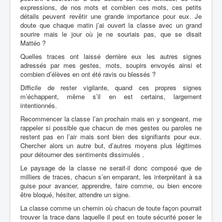
expressions, de nos mots et combien ces mots, ces petits
détails peuvent revêtir une grande importance pour eux. Je
doute que chaque matin j’ai ouvert la classe avec un grand
sourire mais le jour où je ne souriais pas, que se disait
Mattéo ?
Quelles traces ont laissé derrière eux les autres signes
adressés par mes gestes, mots, soupirs envoyés ainsi et
combien d’élèves
en ont été ravis ou blessés ?
Difficile de rester vigilante, quand ces propres signes
m’échappent, même s’il en est certains, largement
intentionnés.
Recommencer la classe l’an prochain mais en y songeant, me
rappeler si possible que chacun de mes gestes ou paroles ne
restent pas en l’air mais sont bien des signifiants pour eux.
Chercher alors un autre but, d’autres moyens plus légitimes
pour détourner des sentiments dissimulés .
Le paysage de la classe ne serait-il donc composé que de
milliers de traces, chacun s’en emparant, les interprétant à sa
guise
pour avancer, apprendre, faire comme, ou bien encore
être bloqué, hésiter, attendre un signe.
La classe comme un chemin où chacun de toute façon pourrait
trouver la trace dans laquelle il peut en toute sécurité poser le