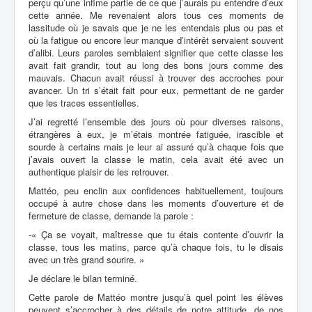
perçu qu’une infime partie de ce que j’aurais pu entendre d’eux
cette année. Me revenaient alors tous ces moments de
lassitude où je savais que je ne les entendais plus ou pas et
où
la fatigue ou encore leur manque d’intérêt servaient souvent
d’alibi. Leurs paroles semblaient signifier que cette classe les
avait fait grandir, tout au long des bons jours comme des
mauvais. Chacun avait
réussi à trouver des accroches pour
avancer. Un tri s’était fait pour eux, permettant de ne garder
que les traces
essentielles.
J’ai regretté
l’ensemble des jours où pour diverses raisons,
étrangères à eux, je m’étais montrée fatiguée, irascible et
sourde à certains mais je leur ai assuré qu’à chaque fois que
j’avais ouvert la classe le matin, cela avait été avec un
authentique plaisir de les retrouver.
Mattéo, peu enclin aux confidences habituellement, toujours
occupé à autre chose dans les moments d’ouverture et de
fermeture de classe, demande la parole :
-«
Ç
a se voyait, maîtresse que tu étais contente d’ouvrir la
classe, tous les matins, parce qu’à chaque fois, tu le disais
avec un très grand sourire. »
Je déclare le bilan terminé.
Cette parole de Mattéo montre jusqu’à quel point les élèves
peuvent s’accrocher à des détails de notre attitude, de nos