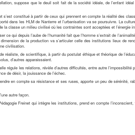
ellation, suppose que le deuil soit fait de la société idéale, de l’enfant idé
t s’est constitué à partir de ceux qui prennent en compte la réalité des clas
pporté dans les HLM de Nanterre et l’urbanisation va se poursuivre. La culture 
de la classe un milieu civilisé où les contraintes sont acceptées et l’énergie in
liser ce qui depuis l’aube de l’humanité fait que l’homme s’extrait de l’animali
 dimension de la production va s’articuler celle des institutions lieux de renc
ne civilisation.
de réaliste, de scientifique, à partir du postulat éthique et théorique de l’édu
solus, d’autres apparaissaient.
elle régule les relations, révèle d’autres difficultés, entre autre l’impossibilit
ence de désir, la jouissance de l’échec.
prendre en compte sa résistance et ses ruses, apporte un peu de sérénité, ra
’une autre façon.
édagogie Freinet qui intègre les institutions, prend en compte l’inconscient,