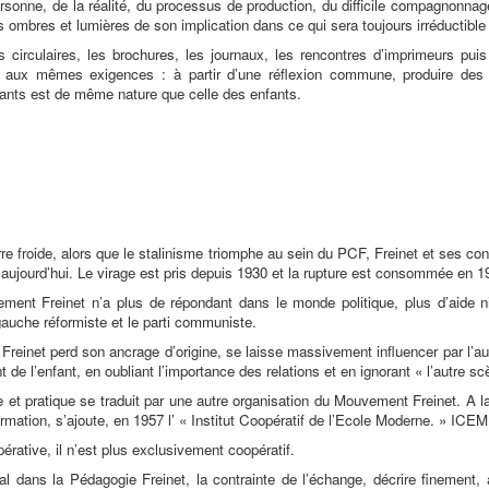
rsonne, de la réalité, du processus de production, du difficile compagnonnage
les ombres et lumières de son implication dans ce qui sera toujours irréductible
s circulaires, les brochures, les journaux, les rencontres d’imprimeurs pu
 aux mêmes exigences : à partir d’une réflexion commune, produire des a
ants est de même nature que celle des enfants.
re froide, alors que le stalinisme triomphe au sein du PCF, Freinet et ses c
aujourd’hui. Le virage est pris depuis 1930 et la rupture est consommée en 1
ent Freinet n’a plus de répondant dans le monde politique, plus d’aide ni 
a gauche réformiste et le parti communiste.
Freinet perd son ancrage d’origine, se laisse massivement influencer par l’au
de l’enfant, en oubliant l’importance des relations et en ignorant « l’autre scè
e et pratique se traduit par une autre organisation du Mouvement Freinet. A l
ormation,
s’ajoute, en 1957 l’ « Institut Coopératif de l’Ecole Moderne. » ICEM
rative, il n’est plus exclusivement coopératif.
l dans la Pédagogie Freinet, la contrainte de l’échange, décrire finement, 