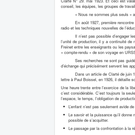
Clarté N° 29. mai 1923. Et ceci est valab
conseil, les équipes, les groupes de trava
« Nous ne sommes plus seuls »
a
En août 1927, première rencontre d
radio et les techniques nouvelles de l’éduc
Il n’est pas possible d’engager l
l’unité de production, il y a continuité de
Freinet entre les enseignants ou les pays
« compte-rendu » de son voyage en URS
Ses recherches ne sont pas guidée
d’échange qui précisément servent les ap
Dans un article de Clarté de juin 
lettre à Paul Boissel, en 1926, il détaille
Une heure trente entre l’exercice de la lib
c’est considérable. C’est toujours la seule
l’espace, le temps, l’obligation de producti
L’enfant n’est pas seulement avide de s
Le savoir et la puissance qu’il donne n
possible de s’acquitter.
Le passage par la confrontation à la ré