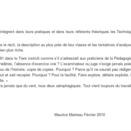
intègrent dans leurs pratiques et dans leurs référents théoriques les Techniq
s le récit, la description au plus près de leur classe et les tentatives d’analy
ien plus riche.
91 dans le Tiers instruit comme s'il s'adressait aux praticiens de la Pédagogi
théâtres, l'absence d'exercice vrai ? L'examinateur ou juge n'exige jamais po
ou de l'histoire, copie de copies. Pourquoi ? Parce qu'il ne saurait pas rédiger 
ut et sait recopier. Pourquoi ? Pour la facilité. Faire explore, défaire exploite
lle. »
ira jamais que du vent, tous deux aérophagiques. Tout vient toujours du travail,
Maurice Marteau Février 2010