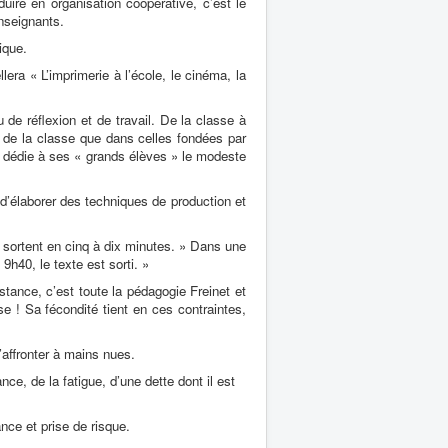
uire en organisation coopérative, c’est le
nseignants.
ique.
era « L’imprimerie à l’école, le cinéma, la
de réflexion et de travail. De la classe à
ive de la classe que dans celles fondées par
t dédie à ses « grands élèves » le modeste
d’élaborer des techniques de production et
és sortent en cinq à dix minutes. » Dans une
9h40, le texte est sorti. »
istance, c’est toute la pédagogie Freinet et
sse ! Sa fécondité tient en ces contraintes,
l’affronter à mains nues.
nce, de la fatigue, d’une dette dont il est
ance et prise de risque.