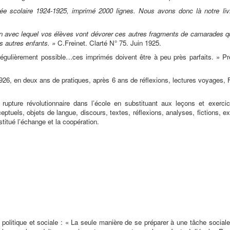
ée scolaire 1924-1925, imprimé 2000 lignes. Nous avons donc là notre livr
in avec lequel vos élèves vont dévorer ces autres fragments de camarades q
es autres enfants. »
C.Freinet. Clarté N° 75. Juin 1925.
 régulièrement possible…ces imprimés doivent être à peu près parfaits. » Pre
1926, en deux ans de pratiques, après 6 ans de réflexions, lectures voyages,
rupture révolutionnaire dans l’école en substituant aux leçons et exercic
ptuels, objets de langue, discours, textes, réflexions, analyses, fictions, e
stitué l’échange et la coopération.
politique et sociale : « La seule manière de se préparer à une tâche sociale 