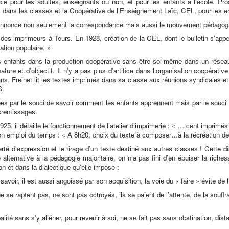
le pour les adultes, enseignants ou non, et pour les enfants à l’école. Prod
il dans les classes et la Coopérative de l’Enseignement Laïc,
CEL, pour les e
nnonce non seulement la correspondance mais aussi le mouvement pédagog
es imprimeurs à Tours. En 1928, création de la CEL, dont le bulletin s’appell
ation populaire. »
es enfants dans la production coopérative sans être soi-même dans un réseau 
 nature et d’objectif. Il n’y a pas plus d’artifice dans l’organisation coopérat
ans. Freinet lit les textes imprimés dans sa classe aux réunions syndicales e
S.
s par le souci de savoir comment les enfants apprennent mais par le souci 
prentissages.
1925, il détaille le fonctionnement de l’atelier d’imprimerie : « … cent imprim
 son emploi du temps : « A 8h20, choix du texte à composer…à la récréation de 
erté d’expression et le tirage d’un texte destiné aux autres classes ! Cette d
 alternative à la pédagogie majoritaire, on n’a pas fini d’en épuiser la riche
on et dans la dialectique qu’elle impose :
avoir, il est aussi angoissé par son acquisition, la voie du « faire » évite de 
e se raptent pas, ne sont pas octroyés, ils se paient de l’attente, de la souffra
alité sans s’y aliéner, pour revenir à soi, ne se fait pas sans obstination, dist