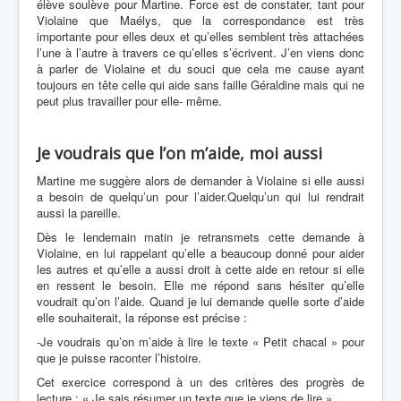
élève soulève pour Martine. Force est de
constater,
tant
pour
Violaine que Maélys, que la correspondance est très
importante pour elles deux
et qu’elles semblent très attachées
l’une à l’autre à travers ce qu’elles s’écrivent. J’en viens donc
à parler de Violaine et du souci que cela me cause ayant
toujours en tête celle qui aide sans faille Géraldine mais qui ne
peut plus travailler pour elle- même.
Je voudrais que l’on m’aide, moi aussi
Martine me suggère alors de demander à Violaine si elle aussi
a besoin de quelqu’un pour l’aider.Quelqu’un qui lui rendrait
aussi la pareille.
Dès le lendemain matin je retransmets cette demande à
Violaine, en lui rappelant qu’elle a beaucoup donné pour aider
les autres et qu’elle a aussi droit à cette aide en retour si elle
en ressent le besoin. Elle me répond sans hésiter qu’elle
voudrait qu’on l’aide. Quand je lui demande quelle sorte d’aide
elle souhaiterait, la réponse est précise :
-Je voudrais qu’on m’aide à lire le texte « Petit chacal » pour
que je puisse raconter l’histoire.
Cet exercice correspond à un des critères des progrès de
lecture : « Je sais résumer un texte que je viens de lire ».