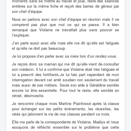
moments sans se mettre au travail et joue, reste des séances
entières sur la même fiche et reçoit des barres de gêneur par
son chef d’équipe.
Nous en parlons avec son chef d’équipe en réunion mais il ne
comprend pas plus que moi ce qui se passe. Il a bien
remarqué que Violaine ne travaillait plus sans pouvoir se
l’expliquer.
J’en parle aussi avec elle mais elle me dit qu’elle est fatiguée
et qu’elle ne dort pas beaucoup.
Je lui propose d’en parler avec sa mère lors d’un rendez-vous.
Je reçois donc sa maman qui me dit qu’elle vient de.consulter
son médecin. Il
lui a confirmé que Violaine était très fatiguée et
lui a prescrit des fortifiants.Je lui fais part cependant de mon
interrogation devant cet arrêt soudain non seulement du travail
mais aussi de ses métiers. Seule son aide à Géraldine semble
encore lui être
essentielle. Pour tout le reste, elle semble en
retrait, désinvestie.
Je rencontre chaque mois Martine Plainfossé après la classe
pour échanger sur les petits évènements, les réussites, les
ratés qui jalonnent la vie de nos classes pendant ce mois.
Elle me parle de la correspondante de Violaine, Maélys et nous
essayons de réfléchir ensemble sur
le problème que cette