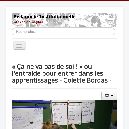
Rechercher
Basculer
la
navigation
Accueil
« Ça ne va pas de soi ! » ou
Actualités
l'entraide pour entrer dans les
apprentissages - Colette Bordas -
Fondements
Pratiques
Formation
Ouvertures
Liens